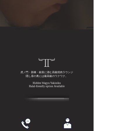
虎ノ門・新橋・銀座に潜む高級焼肉ラウンジ
隠し扉の奥には
最高級のワクワク。
Hid
den Wagyu Yakiniku
Halal-friendly option Available