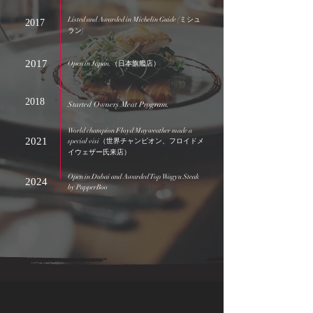
Listed and Awarded in Michelin Guide
(ミシュ
2017
ラン)
2017
Open in Japan.（日本旗艦店）
2018
Started Owners Meat Program.
World champion Floyd Mayweather made a
2021
special visi（世界チャンピオン、フロイドメ
イウェザー氏来店）
Open in Dubai and Awarded Top Wagyu Steak
2024
by PapperBoo