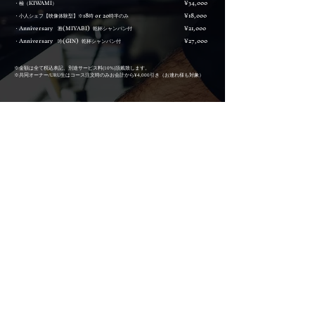
・極（KIWAMI）
¥34,000
・小人シェフ【映像体験型】※18時 or 20時半のみ
¥18,000
・Anniversary 雅(MIYABI) 乾杯シャンパン付
¥21,000
・Anniversary 吟(GIN) 乾杯シャンパン付
¥27,000
※金額は全て税込表記、別途サービス料(10%)頂戴致します。
※共同オーナー/URU生はコース注文時のみお会計から¥4,000引き（お連れ様も対象）
OWNER'S MEAT
。
適度に
脂が
落ち
な
が
ら
も
極上の
旨み
を
保っ
た
、
ま
さ
に
"
あ
な
た
だ
け
の
一
頭"
を
お
楽し
み
い
た
だ
け
ま
す
。
ご
同伴者様へ
の
ご
提供も
も
ち
ろ
ん
可能で
す
。
ス
タ
ッ
フ
が
熟成具合・残量・消費期限を
丁寧に
管理し
、
ご
来店の
際に
は
常に
最高の
状態で
ご
提供い
た
し
ま
す
。
焼肉業界初の
「オ
ーナ
ーズ
ミ
ート
」は
、
オ
ーナ
ー様に
予め
厳選さ
れ
た
上質な
牛肉の
塊を
ご
購入い
た
だ
き
、
店内の
熟成用ミ
ート
セ
ラ
ーに
て
大切に
保管す
る
サ
ービ
ス
で
す