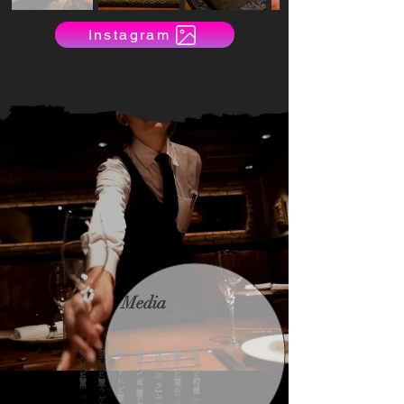
Instagram
Media
【テレビ東京】
【テレビ東京】
【フジテレビ】
【東京カレンダー9月号】
【TBS「Nスタ」】
【日本テレビ】
【日本テレビ】
沸騰ワード10で放映。女優森七菜さん来店。
朝の情報番組「ZIP!」で放映