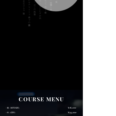
WBS ”オーナーズミート”取材
ゆうがたサテライト｜”肉キープ”の焼肉店放送
"美女36人がアップした＃お肉"
"ムービージェ肉"にて放映
発見！ニッポンの肉に放送
COURSE MENU
・雅（MIYABI）
¥18,000
・吟（GIN）
¥24,000