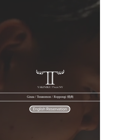
Ginza / Toranomon / Roppongi 焼肉
English Reservation