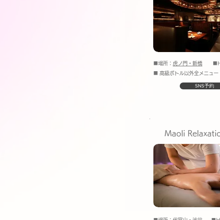
■場所：
虎ノ門・新橋
■H
■ 高級ボトル以外全メニュー
SNS予約
Maoli Relaxat