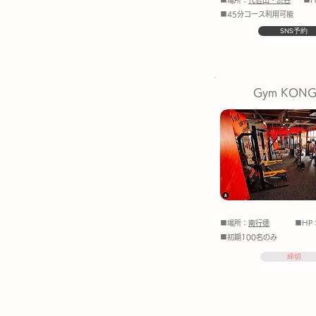
■場所：
代官山・渋谷
■H
■45分コース利用可能
SNS予約
Gym KON
■場所：
南行徳
■HP
■初期100名のみ
締切