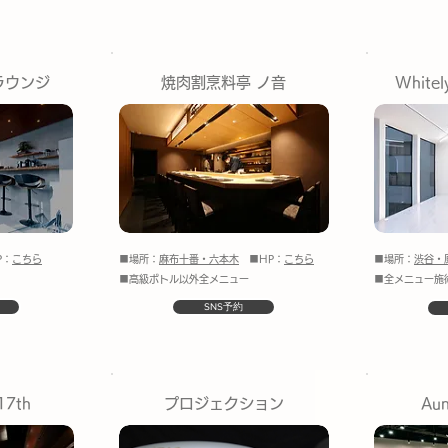
ラウンジ
焼肉割烹料亭 ノ音
Whit
：
こちら
■場所：
麻布十番・六本木
■HP：
こちら
■場所：
渋谷・
■高級ボトル以外全メニュー
■全メニュー施
SNS予約
7th
プロジェクション
Aun