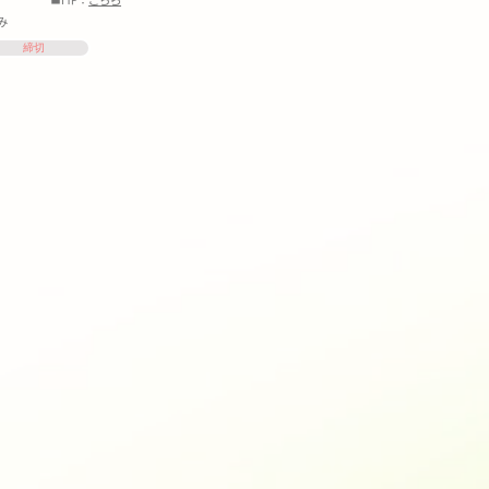
■HP：
こちら
み
締切