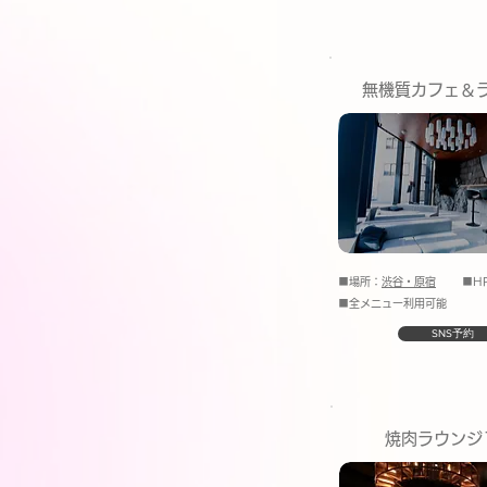
無機質カフェ＆
■場所：
渋谷・原宿
■HP
■全メニュー利用可能
SNS予約
焼肉ラウンジ1