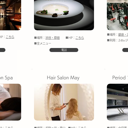
■場所：
銀座・
P：
こちら
■場所：
渋谷・原宿
■HP：
こちら
■利用：24hr
■全メニュー
電話
ion Spa
Hair Salon May
Peri