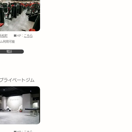
浜松町
■HP：
こちら
ジム利用可能
電話
od プライベートジム