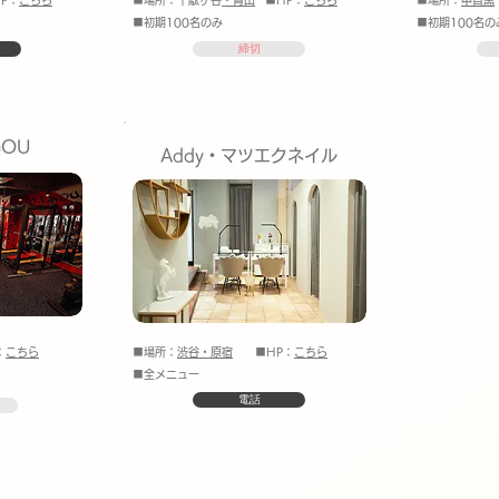
P：
こちら
■場所：千駄ヶ谷
・青山
■HP：
こちら
■場所：
中目黒
■初期100名のみ
■初期100名の
締切
GOU
Addy・マツエクネイル
：
こちら
■場所：
渋谷・原宿
■HP：
こちら
■全メニュー
電話