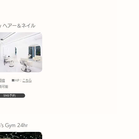
ely ヘアー＆ネイル
原宿
■HP：
こちら
術可能
SNS予約
's Gym 24hr